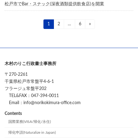
松戸市でBar・スナック(深夜酒類提供飲食店)を開業
投
固
1
固
2
…
固
6
»
定
定
定
稿
ペ
ペ
ペ
ー
ー
ー
の
ジ
ジ
ジ
ペ
木村のりこ行政書士事務所
ー
〒270-2261
ジ
千葉県松戸市常盤平4-6-1
送
フラージュ常盤平202
り
TEL&FAX：047-394-0011
Email：info@norikokimura-office.com
Contents
国際業務(VISA/帰化/永住)
帰化申請(Naturalize in Japan)