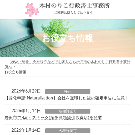
コ
ナ
ン
ビ
テ
ゲ
ン
ー
ツ
シ
へ
ョ
ス
ン
お役立ち情報
キ
に
ッ
移
プ
動
VISA・帰化、会社設立などでお困りなら松戸市の木村のりこ行政書士事務
所へ
お役立ち情報
2026年6月29日
帰化
【帰化申請 Naturalization】会社を退職した後の確定申告に注意！
2026年1月14日
各種許認可
野田市でBar・スナック(深夜酒類提供飲食店)を開業
2026年1月14日
各種許認可