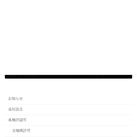
前の記事
野田市でBar・スナック(深夜酒類提供飲食店)を開業
2026年1月14日
お知らせ
会社設立
各種許認可
古物商許可