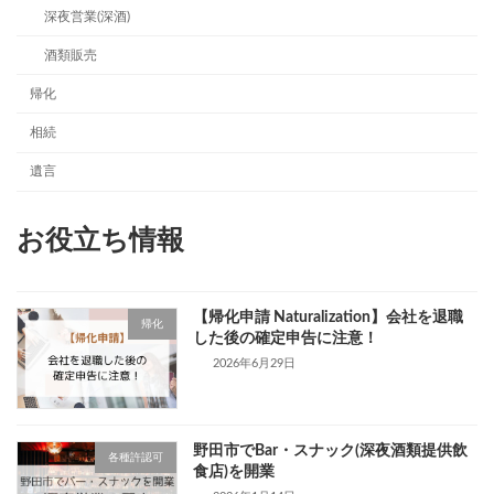
深夜営業(深酒)
酒類販売
帰化
相続
遺言
お役立ち情報
【帰化申請 Naturalization】会社を退職
帰化
した後の確定申告に注意！
2026年6月29日
野田市でBar・スナック(深夜酒類提供飲
各種許認可
食店)を開業