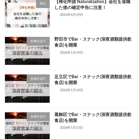
【帰化申請 Naturalization】会社を退職
帰化
した後の確定申告に注意！
2026年6月29日
野田市でBar・スナック(深夜酒類提供飲
各種許認可
食店)を開業
2026年1月14日
足立区でBar・スナック(深夜酒類提供飲
各種許認可
食店)を開業
2026年1月14日
葛飾区でBar・スナック(深夜酒類提供飲
各種許認可
食店)を開業
2026年1月13日