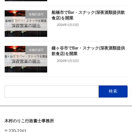
船橋市でBar・スナック(深夜酒類提供飲
各種許認可
食店)を開業
2026年1月13日
鎌ヶ谷市でBar・スナック(深夜酒類提供
各種許認可
飲食店)を開業
2026年1月12日
検
索:
木村のりこ行政書士事務所
〒270-2261