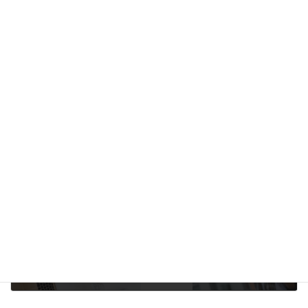
【帰化申請 Naturalization】来日して５年以上！帰化申請できる？
2024年6月14日
次の記事
【帰化申請 Naturalization】帰化の条件が緩和される「日本で生まれた者」とは？
2024年6月30日